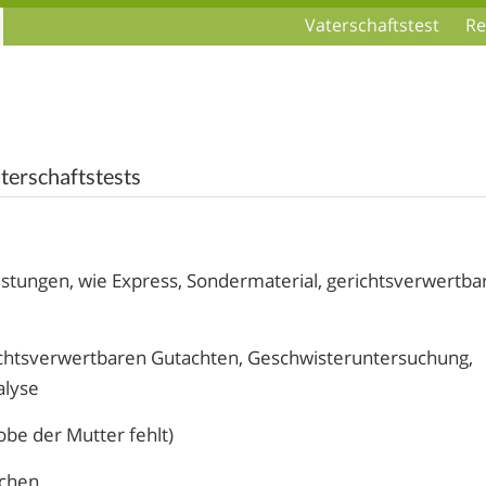
Vaterschaftstest
Re
erschaftstests
leistungen, wie Express, Sondermaterial, gerichtsverwertba
richtsverwertbaren Gutachten, Geschwisteruntersuchung,
alyse
be der Mutter fehlt)
chen