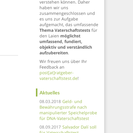
verstehen können. Daher
haben wir uns
zusammengeschlossen und
es uns zur Aufgabe
aufgemacht, das umfassende
Thema Vaterschaftstests
für
den Laien
möglichst
umfassend, fundiert,
objektiv und verständlich
aufzubereiten
.
Wir freuen uns über Ihr
Feedback an
post[at]ratgeber-
vaterschaftstest.de
!
Aktuelles
08.03.2018
Geld- und
Bewährungsstrafe nach
manipulierter Speichelprobe
für DNA-Vaterschaftstest
08.09.2017
Salvador Dalí soll
für Vaterschaftstest